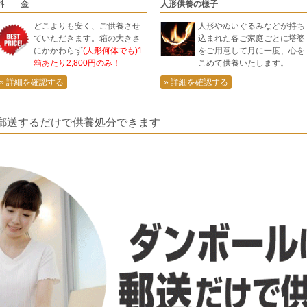
料 金
人形供養の様子
どこよりも安く、ご供養させ
人形やぬいぐるみなどが持ち
ていただきます。箱の大きさ
込まれた各ご家庭ごとに塔婆
にかかわらず
(人形何体でも)1
をご用意して月に一度、心を
箱あたり2,800円のみ！
こめて供養いたします。
» 詳細を確認する
» 詳細を確認する
郵送するだけで供養処分できます