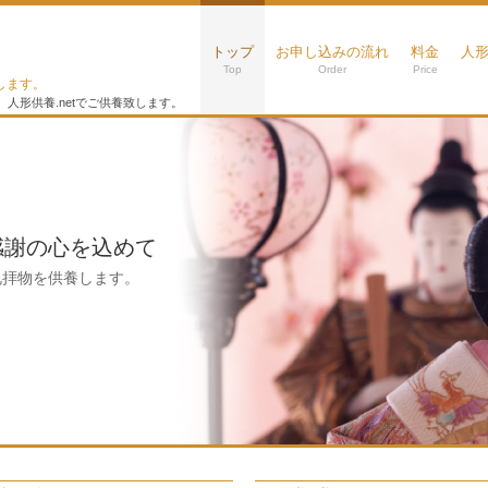
トップ
お申し込みの流れ
料金
人
Top
Order
Price
します。
人形供養.netでご供養致します。
感謝の心を込めて
礼拝物を供養します。